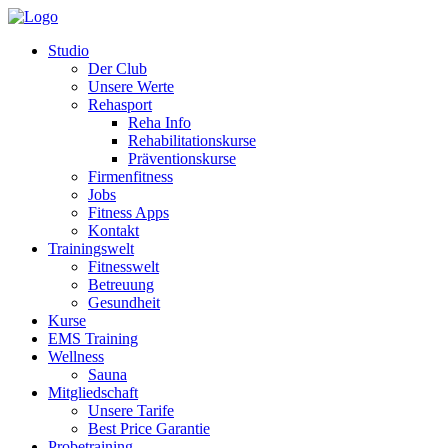
Studio
Der Club
Unsere Werte
Rehasport
Reha Info
Rehabilitationskurse
Präventionskurse
Firmenfitness
Jobs
Fitness Apps
Kontakt
Trainingswelt
Fitnesswelt
Betreuung
Gesundheit
Kurse
EMS Training
Wellness
Sauna
Mitgliedschaft
Unsere Tarife
Best Price Garantie
Probetraining