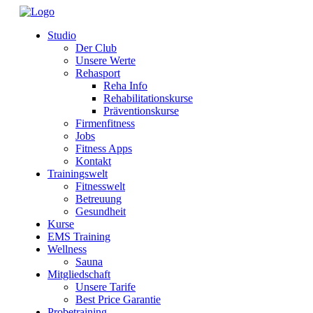
Studio
Der Club
Unsere Werte
Rehasport
Reha Info
Rehabilitationskurse
Präventionskurse
Firmenfitness
Jobs
Fitness Apps
Kontakt
Trainingswelt
Fitnesswelt
Betreuung
Gesundheit
Kurse
EMS Training
Wellness
Sauna
Mitgliedschaft
Unsere Tarife
Best Price Garantie
Probetraining