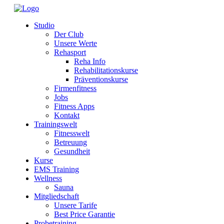
Studio
Der Club
Unsere Werte
Rehasport
Reha Info
Rehabilitationskurse
Präventionskurse
Firmenfitness
Jobs
Fitness Apps
Kontakt
Trainingswelt
Fitnesswelt
Betreuung
Gesundheit
Kurse
EMS Training
Wellness
Sauna
Mitgliedschaft
Unsere Tarife
Best Price Garantie
Probetraining