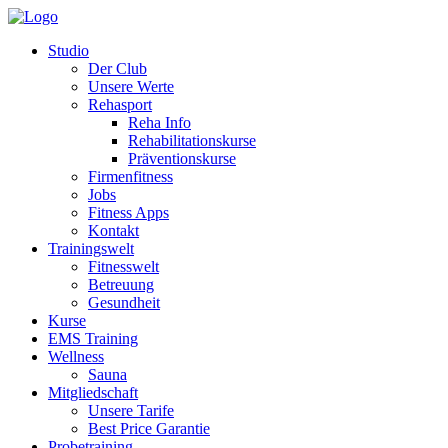
Studio
Der Club
Unsere Werte
Rehasport
Reha Info
Rehabilitationskurse
Präventionskurse
Firmenfitness
Jobs
Fitness Apps
Kontakt
Trainingswelt
Fitnesswelt
Betreuung
Gesundheit
Kurse
EMS Training
Wellness
Sauna
Mitgliedschaft
Unsere Tarife
Best Price Garantie
Probetraining