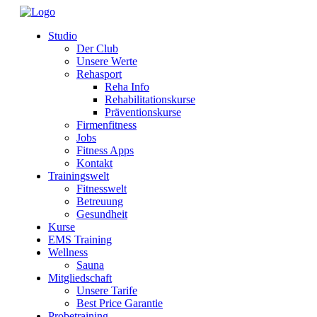
Studio
Der Club
Unsere Werte
Rehasport
Reha Info
Rehabilitationskurse
Präventionskurse
Firmenfitness
Jobs
Fitness Apps
Kontakt
Trainingswelt
Fitnesswelt
Betreuung
Gesundheit
Kurse
EMS Training
Wellness
Sauna
Mitgliedschaft
Unsere Tarife
Best Price Garantie
Probetraining