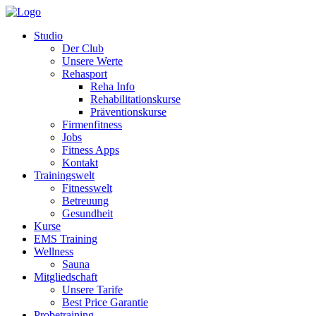
Studio
Der Club
Unsere Werte
Rehasport
Reha Info
Rehabilitationskurse
Präventionskurse
Firmenfitness
Jobs
Fitness Apps
Kontakt
Trainingswelt
Fitnesswelt
Betreuung
Gesundheit
Kurse
EMS Training
Wellness
Sauna
Mitgliedschaft
Unsere Tarife
Best Price Garantie
Probetraining