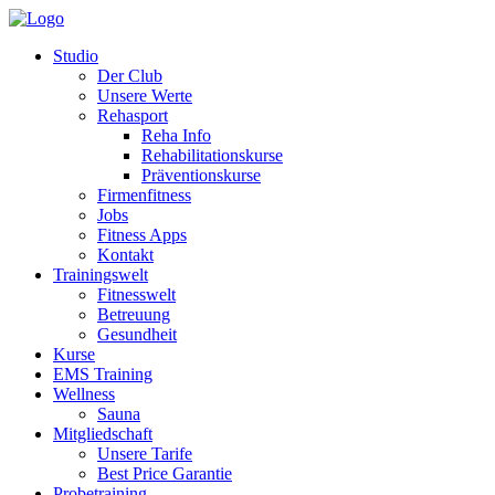
Studio
Der Club
Unsere Werte
Rehasport
Reha Info
Rehabilitationskurse
Präventionskurse
Firmenfitness
Jobs
Fitness Apps
Kontakt
Trainingswelt
Fitnesswelt
Betreuung
Gesundheit
Kurse
EMS Training
Wellness
Sauna
Mitgliedschaft
Unsere Tarife
Best Price Garantie
Probetraining